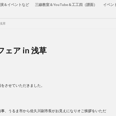
演＆イベントなど
三線教室＆YouTube＆工工四（譜面）
イベン
 浅草
ア in 浅草
演をさせていただきました。
知事、うるま市から佐久川副市長がお見えになりオご挨拶をいただ