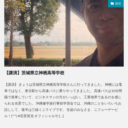
講演
【講演】‬茨城県立神栖高等学校
【講演】‬ きょうは茨城県立神栖高等学校さんに行ってきました。 神栖には電
車ではなく、東京駅から高速バスに乗りやってきました。 高速バスは10分間
隔で発車していて、ビジネスマンの方がいっぱい。 工業地帯であるのを感じ
られる光景でした。 沖縄修学旅行事前学習会では、沖縄のことをいろいろお
話しして、後半は三線ミニライブです。‬ ‪生徒のみなさま、ニフェーデービ
ル！(^^)‬ #宮里英克 オフィシャルサ […]