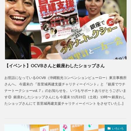
【イベント】OCVBさんと銀座わしたショップさん
お世話になっているOCVB（沖縄観光コンベンションビューロー）東京事務所
さんへ。 今週末の 『首里城再建支援チャリティーイベント』と 『銀座でウチ
ナートークショーvol.７』のお知らせを。 いつもサポートありがとうございま
す😊 銀座わしたショップさんにも 今週末 11月23日（土祝）13時〜 銀座わし
たショップさんにて 首里城再建支援チャリティーイベント をさせていた […]
いろいろ