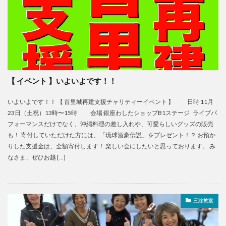
【 イベント 】いよいよです！！
いよいよです！！ 【 首里城再建支援チャリティーイベント 】 日時 11月
23日（土祝）13時〜15時 会場 銀座わしたショップB1ステージ ライブパ
フォーマンスだけでなく、沖縄料理の差し入れや、可愛らしいグッズの販売
も！ 寄付していただけた方には、「琉球酒豪伝説」をプレゼント！？ お預か
りした支援金は、全額寄付します！ 楽しい会にしたいと思っております。 み
なさま、ぜひお越 […]
三線教室