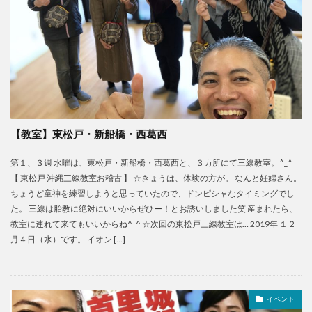
【教室】東松戸・新船橋・西葛西
第１、３週 水曜は、東松戸・新船橋・西葛西と、３カ所にて三線教室。^_^
【 東松戸 沖縄三線教室お稽古 】 ☆きょうは、体験の方が。 なんと妊婦さん。
ちょうど童神を練習しようと思っていたので、ドンピシャなタイミングでし
た。 三線は胎教に絶対にいいからぜひー！とお誘いしました笑 産まれたら、
教室に連れて来てもいいからね^_^ ☆次回の東松戸三線教室は… 2019年 １２
月４日（水）です。 イオン […]
イベント