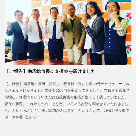
【ご報告】南房総市長に支援金を届けました
【ご報告】 南房総市役所に訪問し、石井裕市長に台風15号チャリティーでみ
なさまから預かりました支援金10万円を手渡してきました。 市役所も台風で
損壊し、修理中といういまだに台風災害の爪痕が生々しく残っていました。
現在の状況、これから先のことなど、いろいろお話を聞かせていただきまし
た。 たいへんだけど、南房総市がんばるぞ！ということで、力強く握り拳で
ポーズを😊 左から […]