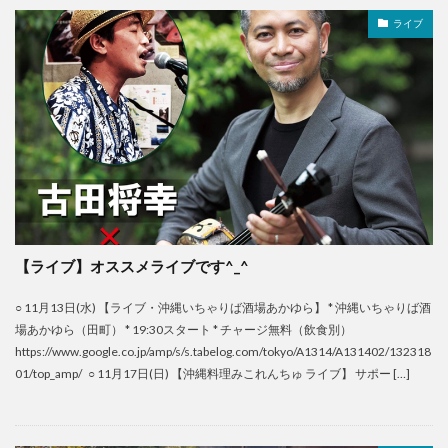
ライブ
【ライブ】オススメライブです^_^
○ 11月13日(水) 【ライブ・沖縄いちゃりば酒場あかゆら】 * 沖縄いちゃりば酒
場あかゆら（田町） * 19:30スタート * チャージ無料（飲食別）
https://www.google.co.jp/amp/s/s.tabelog.com/tokyo/A1314/A131402/132318
01/top_amp/ ○ 11月17日(日) 【沖縄料理みこれんちゅ ライブ】 サポー […]