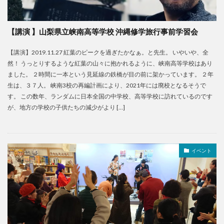
【講演 】山梨県立峡南高等学校 沖縄修学旅行事前学習会
【講演】2019.11.27 紅葉のピークを過ぎたかなぁ。と先生。 いやいや、全
然！ うっとりするような紅葉の山々に抱かれるように、峡南高等学校はあり
ました。 ２時間に一本という見延線の鉄橋が目の前に架かっています。 ２年
生は、３７人。 峡南3校の再編計画により、2021年には廃校となるそうで
す。 この数年、ランダムに日本全国の中学校、高等学校に訪れているのです
が、地方の学校の子供たちの減少がより […]
イベント