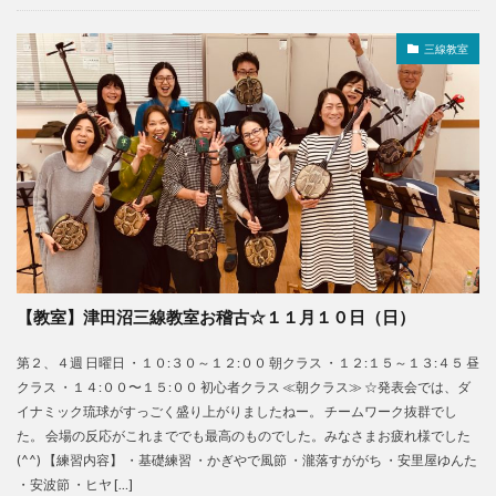
三線教室
【教室】津田沼三線教室お稽古☆１１月１０日（日）
第２、４週 日曜日 ・１０:３０～１２:００ 朝クラス ・１２:１５～１３:４５ 昼
クラス ・１４:００〜１５:００ 初心者クラス ≪朝クラス≫ ☆発表会では、ダ
イナミック琉球がすっごく盛り上がりましたねー。 チームワーク抜群でし
た。 会場の反応がこれまででも最高のものでした。みなさまお疲れ様でした
(^^) 【練習内容】 ・基礎練習 ・かぎやで風節 ・瀧落すががち ・安里屋ゆんた
・安波節 ・ヒヤ […]