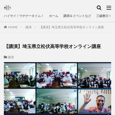
ハイサイ！ウチナータイム！
ホーム
講演＆イベントなど
三線教室＆Yo
HOME
講演
【講演】埼玉県立松伏高等学校オンライン講座
【講演】埼玉県立松伏高等学校オンライン講座
講演