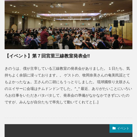
【イベント】第７回宮里三線教室発表会‼️
きのうは、僕が主宰している三線教室の発表会がありました。 １日たち、気
持ちよく余韻に浸っております。。 ゲストの、牧岡奈美さんの奄美民謡とて
もよかったなぁ。王さんの二胡にもうっとりしました。 琉球國祭り太鼓さん
のエイサーに会場はチムドンドンでした。^_^ 最近、ありがたいことにいろい
ろお仕事をいただきバタバタして、発表会の準備がなかなかできずにいたの
ですが、みんなが自分たちで率先して動いてくれてと […]
イベント