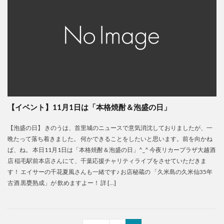
【イベント】11月1日は「本格焼酎＆泡盛の日」
【泡盛の日】 きのうは、首里城のニュースで意気消沈しておりましたが、一
晩たって落ち着きました。 何かできることをしたいと思います。前を向かね
ば、ね。 本日11月1日は「本格焼酎＆泡盛の日」^_^ 今夜リカープラザ大越酒
店 稲毛駅前本店さんにて、千葉応援チャリティライブをさせていただきま
す！ エイサーの千花夏風さんも一緒です♪ お店秘蔵の 「久米島の久米仙35年
古酒 黒甕熟成」が 飲めますよー！ 詳 […]