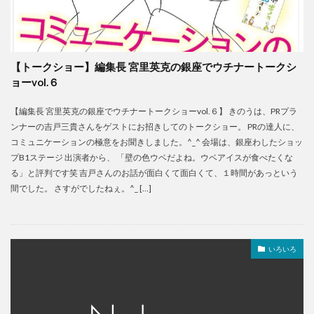
【トークショー】編集長 宮里英克の銀座でウチナートークシ
ョーvol.６
【編集長 宮里英克の銀座でウチナートークショーvol.６】 きのうは、PRプラ
ンナーの吉戸三貴さんをゲストにお招きしてのトークショー。 PRの達人に、
コミュニケーションの極意をお聞きしました。^_^ 会場は、銀座わしたショッ
プB1ステージ 出演者から、 「壁の色ウベだよね。ウベアイスが食べたくな
る」と評判です笑 吉戸さんのお話が面白くて面白くて、１時間があっという
間でした。 さすがでしたねぇ。^_ […]
いろいろ