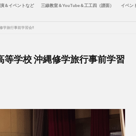
演＆イベントなど
三線教室＆YouTube＆工工四（譜面）
イベン
修学旅行事前学習会‼️
高等学校 沖縄修学旅行事前学習