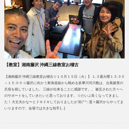
【教室】湘南藤沢 沖縄三線教室お稽古
【湘南藤沢 沖縄三線教室お稽古☆１０月１５日（火）】 １,３週火曜１３:３０
～１５:００ ☆藤沢に向かう東海道線から眺める多摩川河川敷は、台風被害の
爪痕を残していました。 三線が出来ることに感謝です。。 被災された方々へ
のサポートをしていきたいと思っております。 ☆だいぶ良くなってきまし
た！ 大丈夫かな〜とドキドキしておりましたが 笑(^^:: 遥々藤沢からやってま
いりますので、会場では大きな拍手 […]