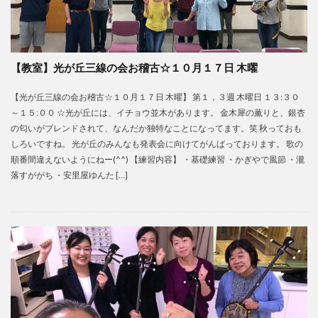
【教室】光が丘三線の会お稽古☆１０月１７日 木曜
【光が丘三線の会お稽古☆１０月１７日 木曜】 第１，３週 木曜日 １３:３０
～１５:００ ☆光が丘には、イチョウ並木があります。 金木犀の薫りと、銀杏
の匂いがブレンドされて、なんだか独特なことになってます。笑 秋っておも
しろいですね。 光が丘のみんなも発表会に向けてがんばっております。 歌の
順番間違えないようにねー(^^) 【練習内容】 ・基礎練習 ・かぎやで風節 ・瀧
落すががち ・安里屋ゆんた […]