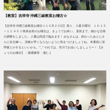
【教室】吉祥寺 沖縄三線教室お稽古☆
【吉祥寺 沖縄三線教室お稽古☆１０月２０日】 第１、３週 日曜日 １０:１５
～１１:４５ ☆発表会前のお稽古は、きょうでお終い。 直前まで、細かな仕様
の調整をしました。 八重山民謡で臨みます！ みなさんは、終わったあとにさ
らに自主練へ。 演奏が早くならないように気をつけましょうね。 本番前に深
呼吸とかするといいかも。^_^ それでは、市川でお会いしましょうー！ 【き
ょうのお稽古】 ・基礎練習 ・瀧 […]