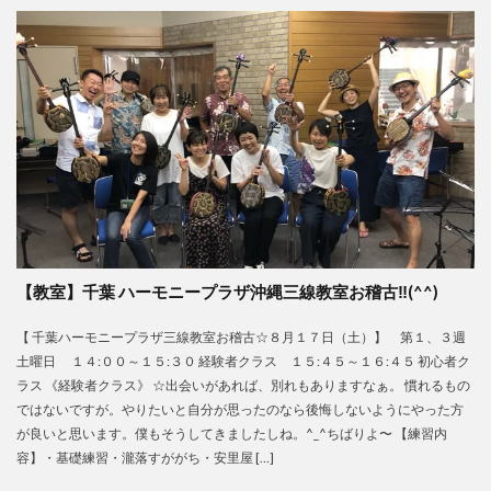
【教室】千葉 ハーモニープラザ沖縄三線教室お稽古‼️(^^)
【 千葉ハーモニープラザ三線教室お稽古☆８月１７日（土）】 第１、３週
土曜日 １４:００～１５:３０ 経験者クラス １５:４５～１６:４５ 初心者ク
ラス 《経験者クラス》 ☆出会いがあれば、別れもありますなぁ。 慣れるもの
ではないですが。やりたいと自分が思ったのなら後悔しないようにやった方
が良いと思います。僕もそうしてきましたしね。^_^ちばりよ〜 【練習内
容】・基礎練習・瀧落すががち・安里屋 […]