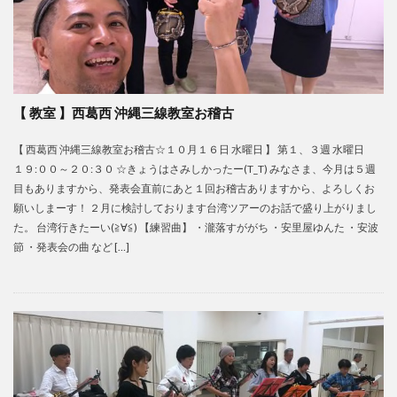
【 教室 】西葛西 沖縄三線教室お稽古
【 西葛西 沖縄三線教室お稽古☆１０月１６日 水曜日 】 第１、３週 水曜日
１９:００～２０:３０ ☆きょうはさみしかったー(T_T) みなさま、今月は５週
目もありますから、発表会直前にあと１回お稽古ありますから、よろしくお
願いしまーす！ ２月に検討しております台湾ツアーのお話で盛り上がりまし
た。 台湾行きたーい(≧∀≦) 【練習曲】 ・瀧落すががち ・安里屋ゆんた ・安波
節 ・発表会の曲 など […]