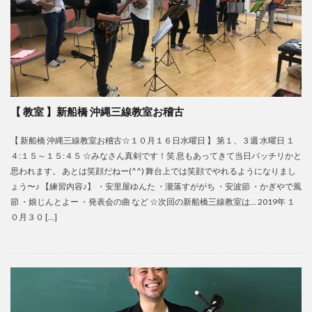
【 教室 】新船橋 沖縄三線教室お稽古
【 新船橋 沖縄三線教室お稽古☆１０月１６日水曜日 】 第１、３週 水曜日 １
４:１５～１５:４５ ☆みなさん真剣です！笑 息もあってきて当日バッチリかと
思われます。 あとは笑顔だねー(^^) 舞台上では笑顔でやれるようになりまし
ょう〜♪ 【練習内容♪】 ・安里屋ゆんた ・瀧落すががち ・安波節 ・かぎやで風
節 ・娘じんとよー ・発表会の曲 など ☆次回の新船橋三線教室は… 2019年 １
０月３０ […]