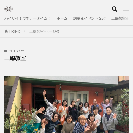
ハイサイ！ウチナータイム！
ホーム
講演＆イベントなど
三線教室＆Yo
HOME
三線教室 (ページ4)
CATEGORY
三線教室