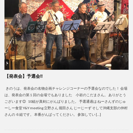
【発表会】予選会‼️
きのうは、発表会の名物企画チャレンジコーナーの予選会なのでした！ 会場
は、発表会の第１回の会場でもありました 小岩のこだまさん。 ありがとう
ございます😊 10組が真剣にがんばりました。 予選通過は ねーさんずのじゅ
ーしー食堂 Y&Y meeting 立野さん 堀田さん じーじーず そして沖縄支部の仲村
さんの ６組です。 本番がんばってください。 参加してい […]