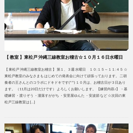
【 教室 】東松戸 沖縄三線教室お稽古☆１０月１６日水曜日
【 東松戸 沖縄三線教室お稽古 】 第１、３週 水曜日 １０:１５～１１:４５ ☆
東松戸教室のみなさまも はじめての発表会に向けて頑張っております。 二胡
奏者の王さんとのコラボにドキドキです(^^) １０月は、お稽古日が３日あり
ます。 （11月は20日だけです） よろしくお願いします。 【練習内容♪】 ・基
礎練習 ・渡りぞう ・瀧落すががち ・安里屋ゆんた ・安波節 など ☆次回の東
松戸三線教室は […]