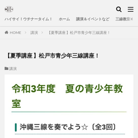
ハイサイ！ウチナータイム！
ホーム
講演＆イベントなど
三線教室＆Yo
HOME
講演
【夏季講座 】松戸市青少年三線講座！
【夏季講座 】松戸市青少年三線講座！
講演