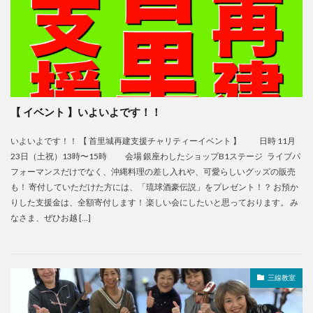
【 イベント 】いよいよです！！
いよいよです！！ 【 首里城再建支援チャリティーイベント 】 日時 11月
23日（土祝）13時〜15時 会場 銀座わしたショップB1ステージ ライブパ
フォーマンスだけでなく、沖縄料理の差し入れや、可愛らしいグッズの販売
も！ 寄付していただけた方には、「琉球酒豪伝説」をプレゼント！？ お預か
りした支援金は、全額寄付します！ 楽しい会にしたいと思っております。 み
なさま、ぜひお越 […]
三線教室