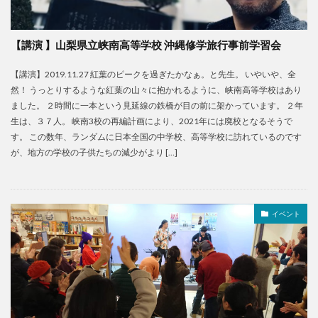
【講演 】山梨県立峡南高等学校 沖縄修学旅行事前学習会
【講演】2019.11.27 紅葉のピークを過ぎたかなぁ。と先生。 いやいや、全
然！ うっとりするような紅葉の山々に抱かれるように、峡南高等学校はあり
ました。 ２時間に一本という見延線の鉄橋が目の前に架かっています。 ２年
生は、３７人。 峡南3校の再編計画により、2021年には廃校となるそうで
す。 この数年、ランダムに日本全国の中学校、高等学校に訪れているのです
が、地方の学校の子供たちの減少がより […]
イベント