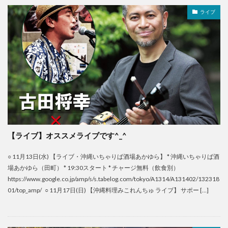
ライブ
【ライブ】オススメライブです^_^
○ 11月13日(水) 【ライブ・沖縄いちゃりば酒場あかゆら】 * 沖縄いちゃりば酒
場あかゆら（田町） * 19:30スタート * チャージ無料（飲食別）
https://www.google.co.jp/amp/s/s.tabelog.com/tokyo/A1314/A131402/132318
01/top_amp/ ○ 11月17日(日) 【沖縄料理みこれんちゅ ライブ】 サポー […]