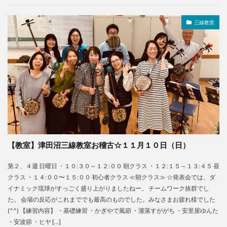
三線教室
【教室】津田沼三線教室お稽古☆１１月１０日（日）
第２、４週 日曜日 ・１０:３０～１２:００ 朝クラス ・１２:１５～１３:４５ 昼
クラス ・１４:００〜１５:００ 初心者クラス ≪朝クラス≫ ☆発表会では、ダ
イナミック琉球がすっごく盛り上がりましたねー。 チームワーク抜群でし
た。 会場の反応がこれまででも最高のものでした。みなさまお疲れ様でした
(^^) 【練習内容】 ・基礎練習 ・かぎやで風節 ・瀧落すががち ・安里屋ゆんた
・安波節 ・ヒヤ […]