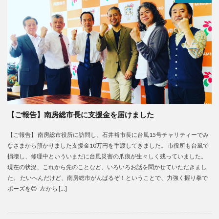
【ご報告】南房総市長に支援金を届けました
【ご報告】 南房総市役所に訪問し、石井裕市長に台風15号チャリティーでみ
なさまから預かりました支援金10万円を手渡してきました。 市役所も台風で
損壊し、修理中といういまだに台風災害の爪痕が生々しく残っていました。
現在の状況、これから先のことなど、いろいろお話を聞かせていただきまし
た。 たいへんだけど、南房総市がんばるぞ！ということで、力強く握り拳で
ポーズを😊 左から […]