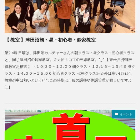
【 教室 】津田沼朝・昼・初心者・鈴家教室
第2,4週 日曜は、津田沼カルチャーさんの朝クラス・昼クラス・初心者クラス
と、同じ津田沼の鈴家教室。２カ所４コマの三線教室。^_^ 【 東松戸 沖縄三
線教室お稽古 】 ・１０:３０～１２:００ 朝クラス ・１２:１５～１３:４５ 昼ク
ラス ・１４:００〜１５:００ 初心者クラス ≪朝クラス≫ ☆外は寒いけれど、
教室の中は熱いという(^^; この時期は、服の調整や体調管理が難しいですよ
[…]
イベント