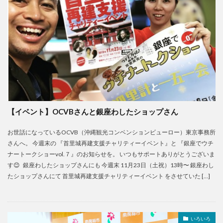
【イベント】OCVBさんと銀座わしたショップさん
お世話になっているOCVB（沖縄観光コンベンションビューロー）東京事務所
さんへ。 今週末の 『首里城再建支援チャリティーイベント』と 『銀座でウチ
ナートークショーvol.７』のお知らせを。 いつもサポートありがとうございま
す😊 銀座わしたショップさんにも 今週末 11月23日（土祝）13時〜 銀座わし
たショップさんにて 首里城再建支援チャリティーイベント をさせていた […]
いろいろ