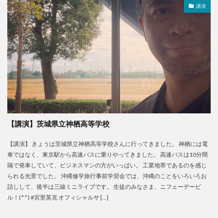
講演
【講演】‬茨城県立神栖高等学校
【講演】‬ きょうは茨城県立神栖高等学校さんに行ってきました。 神栖には電
車ではなく、東京駅から高速バスに乗りやってきました。 高速バスは10分間
隔で発車していて、ビジネスマンの方がいっぱい。 工業地帯であるのを感じ
られる光景でした。 沖縄修学旅行事前学習会では、沖縄のことをいろいろお
話しして、後半は三線ミニライブです。‬ ‪生徒のみなさま、ニフェーデービ
ル！(^^)‬ #宮里英克 オフィシャルサ […]