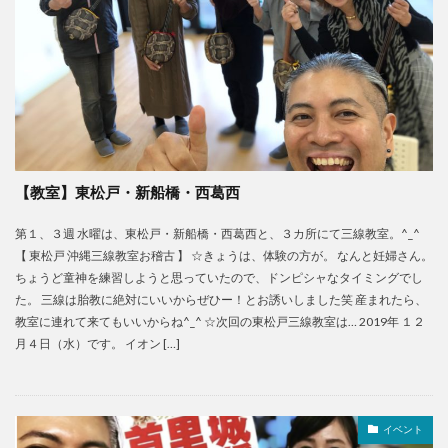
【教室】東松戸・新船橋・西葛西
第１、３週 水曜は、東松戸・新船橋・西葛西と、３カ所にて三線教室。^_^
【 東松戸 沖縄三線教室お稽古 】 ☆きょうは、体験の方が。 なんと妊婦さん。
ちょうど童神を練習しようと思っていたので、ドンピシャなタイミングでし
た。 三線は胎教に絶対にいいからぜひー！とお誘いしました笑 産まれたら、
教室に連れて来てもいいからね^_^ ☆次回の東松戸三線教室は… 2019年 １２
月４日（水）です。 イオン […]
イベント